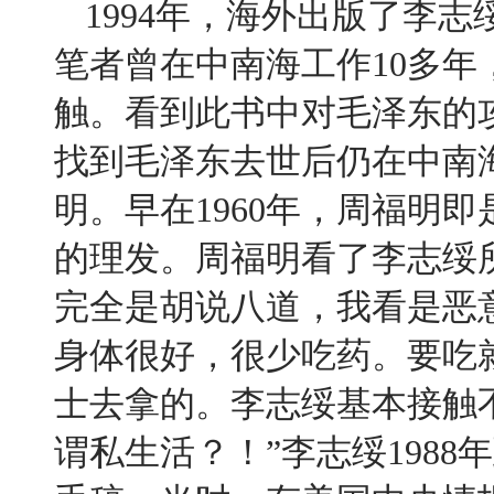
1994
年，海外出版了李志
笔者曾在中南海工作
10
多年
触。看到此书中对毛泽东的
找到毛泽东去世后仍在中南
明。早在
1960
年，周福明即
的理发。周福明看了李志绥
完全是胡说八道，我看是恶
身体很好，很少吃药。要吃
士去拿的。李志绥基本接触
谓私生活？！
”
李志绥
1988
年