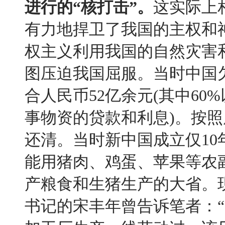
进行的
“
核打击
”
。
这实际上
有力地捍卫了我国的主权和
权主义利用我国的自然灾害
图压迫我国屈服。当时中国
合人民币
52
亿余元
(
其中
60%
事物资的贷款和利息
)
。按照
还清。当时新中国成立仅
10
能用猪肉、鸡蛋、苹果等农
产粮食和生猪生产的大省。
书记的宋丰年曾告诉笔者：