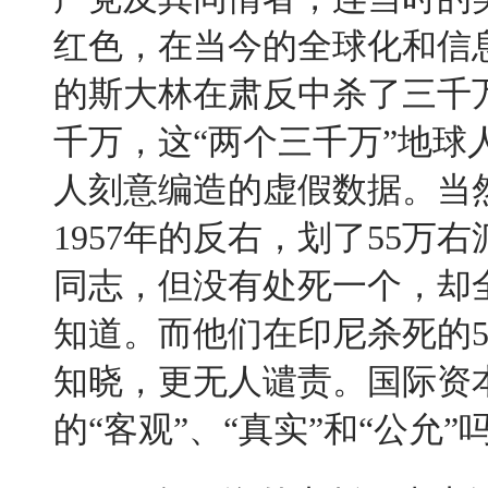
红色，在当今的全球化和信
的斯大林在肃反中杀了三千
千万，这
“
两个三千万
”
地球
人刻意编造的虚假数据。当
1957
年的反右，划了
55
万右
同志，但没有处死一个，却
知道。而他们在印尼杀死的
知晓，更无人谴责。国际资
的
“
客观
”
、
“
真实
”
和
“
公允
”