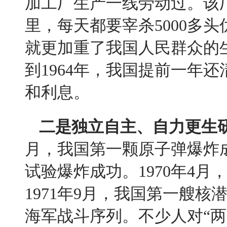
加工厂生产一线劳动过。该
里，每天都要宰杀
5000
多头
就更加重了我国人民群众的
到
1964
年，我国提前一年还
和利息。
二是独立自主、自力更生
月，我国第一颗原子弹爆炸
试验爆炸成功。
1970
年
4
月
1971
年
9
月，我国第一艘核
海军战斗序列。不少人对
“
两